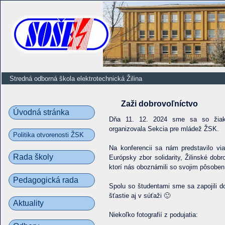
Stredná odborná škola elektrotechnická Žilina
Zaži dobrovoľníctvo
Úvodná stránka
Dňa 11. 12. 2024 sme sa so žiakmi 
organizovala Sekcia pre mládež ŽSK.
Politika otvorenosti ŽSK
Na konferencii sa nám predstavilo vi
Rada školy
Európsky zbor solidarity, Žilinské dob
ktorí nás oboznámili so svojim pôsoben
Pedagogická rada
Spolu so študentami sme sa zapojili 
šťastie aj v súťaži 🙂
Aktuality
Niekoľko fotografií z podujatia: