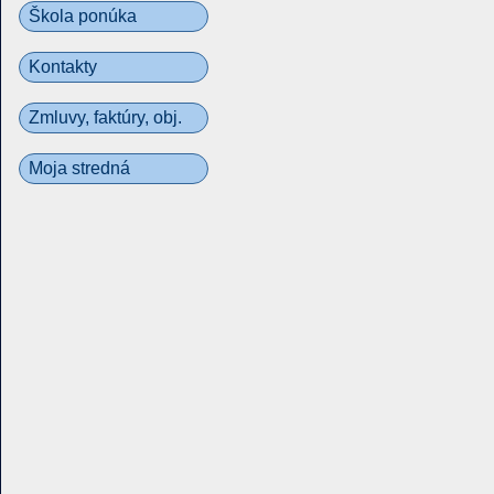
Škola ponúka
Kontakty
Zmluvy, faktúry, obj.
Moja stredná